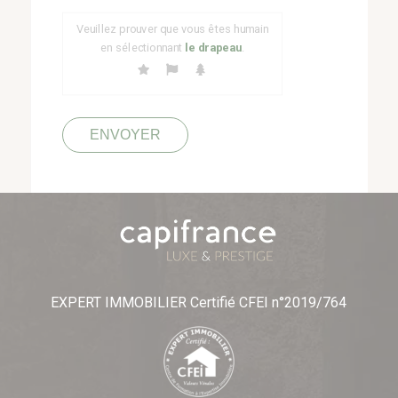
champ
Veuillez prouver que vous êtes humain
vide.
en sélectionnant
le drapeau
.
EXPERT IMMOBILIER Certifié CFEI n°2019/764