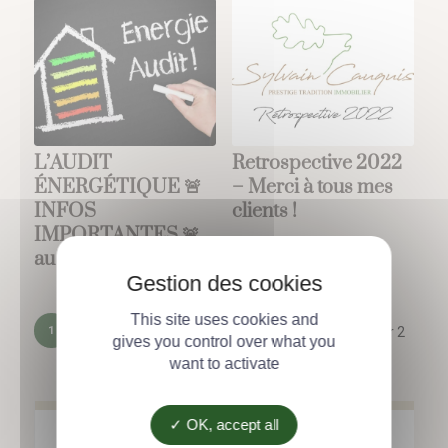
L’AUDIT
Retrospective 2022
ÉNERGÉTIQUE 🚨
– Merci à tous mes
INFOS
clients !
IMPORTANTES 🚨
au 1er Avril 2023
This site uses cookies and
1
2
Page 1 sur 2
gives you control over what you
want to activate
OK, accept all