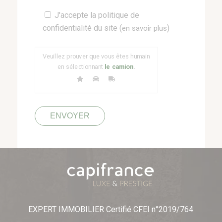
Veuillez
J'accepte la politique de
laisser
confidentialité du site (
)
en savoir plus
ce
champ
Veuillez prouver que vous êtes humain
vide.
en sélectionnant
le camion
.
EXPERT IMMOBILIER Certifié CFEI n°2019/764