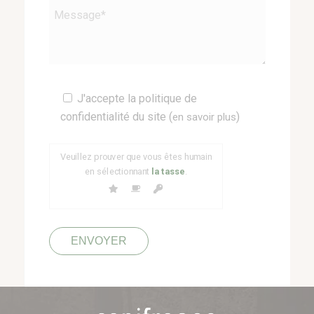
Veuillez
J'accepte la politique de
laisser
confidentialité du site (
)
en savoir plus
ce
champ
Veuillez prouver que vous êtes humain
vide.
en sélectionnant
la tasse
.