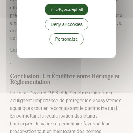
être demandé. Ces mesures visent à concilier la
OK, accept all
préservation de la biodiversité avec l’usage des plans
d’eau pour des activités comme la pêche et la chasse,
Deny all cookies
deux pratiques essentielles en Sologne et dans le
Loiret​
Personalize
Les services de l’État en Loir-et-Cher
.
Conclusion : Un Équilibre entre Héritage et
Réglementation
La loi sur l’eau de 1993 et ​​le bénéfice d’antériorité
soulignent l’importance de protéger les écosystèmes
aquatiques tout en reconnaissant le patrimoine rural.
En permettant la régularisation des étangs
historiques, le cadre réglementaire favorise leur
préservation tout en maintenant des normes