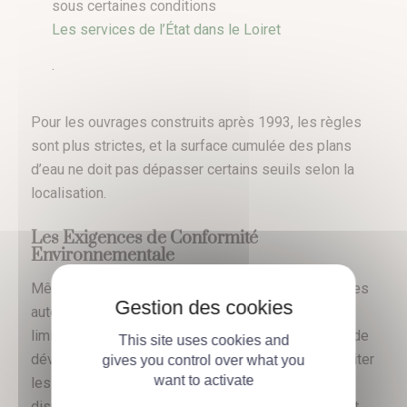
sous certaines conditions​
Les services de l’État dans le Loiret
.
Pour les ouvrages construits après 1993, les règles
sont plus strictes, et la surface cumulée des plans
d’eau ne doit pas dépasser certains seuils selon la
localisation.
Les Exigences de Conformité
Environnementale
Même pour les étangs bénéficiant de l’antériorité, les
autorités peuvent exiger des aménagements pour
limiter leur impact écologique. Par exemple, l’ajout de
This site uses cookies and
déversoirs pour garantir la circulation de l’eau et éviter
gives you control over what you
want to activate
les risques de débordements, ainsi que des
dispositifs pour protéger les espèces locales, peut