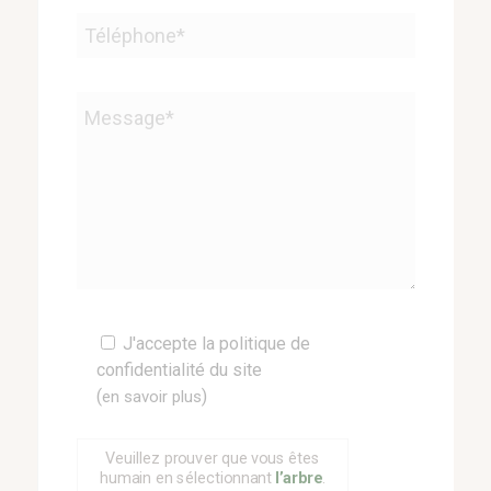
Veuillez
J'accepte la politique de
laisser
confidentialité du site
ce
(
)
en savoir plus
champ
vide.
Veuillez prouver que vous êtes
humain en sélectionnant
l’arbre
.