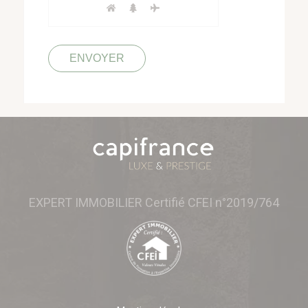
EXPERT IMMOBILIER Certifié CFEI n°2019/764