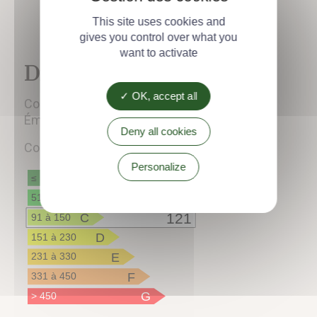
This site uses cookies and
gives you control over what you
want to activate
Diagnostics énergétiques
OK, accept all
Consommation énergétique :
121
Émission de gaz :
3
Deny all cookies
Consommation énergétique
Personalize
A
≤ 50
B
51 à 90
C
121
91 à 150
D
151 à 230
E
231 à 330
F
331 à 450
G
> 450