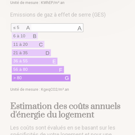
Unité de mesure : KWhEP/m².an
Emissions de gaz à effet de serre (GES)
A
A
≤ 5
B
6 à 10
C
11 à 20
D
21 à 35
E
36 à 55
F
56 à 80
G
> 80
Unité de mesure : KgeqCO2/m².an
Estimation des coûts annuels
d'énergie du logement
Les coûts sont évalués en se basant sur les
spécificités de votre logement et pour une