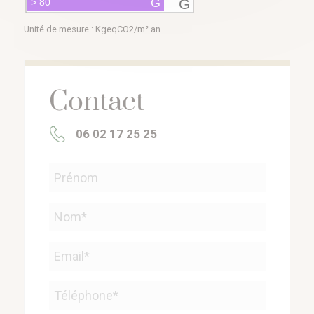
G
G
> 80
Unité de mesure : KgeqCO2/m².an
Contact
06 02 17 25 25