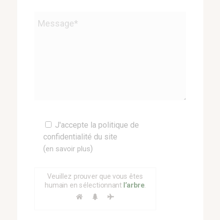
Veuillez
J'accepte la politique de
laisser
confidentialité du site
ce
(
)
en savoir plus
champ
vide.
Veuillez prouver que vous êtes
humain en sélectionnant
l’arbre
.