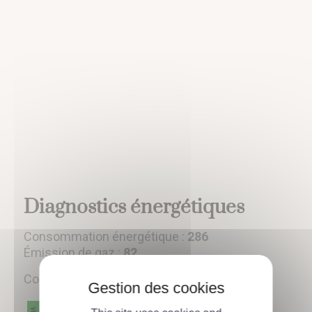
Diagnostics énergétiques
Consommation énergétique :
286
Émission de gaz :
82
Consommation énergétique
A
≤ 50