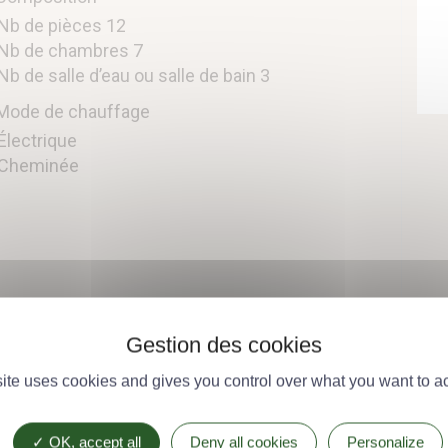
Nb de pièces 12
Nb de chambres 7
Nb de salle d’eau ou salle de bain 3
Mode de chauffage
Électrique
Cheminée
site uses cookies and gives you control over what you want to ac
OK, accept all
Deny all cookies
Personalize