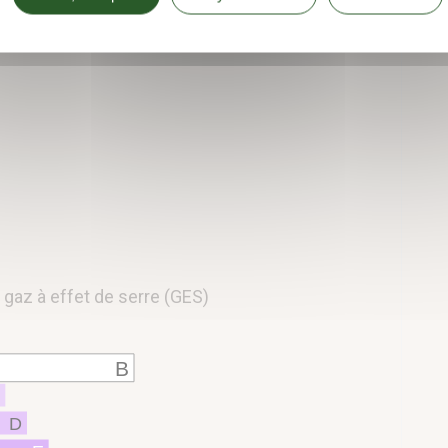
gaz à effet de serre (GES)
B
C
D