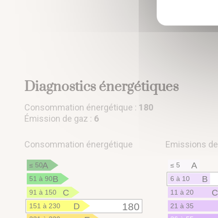
Diagnostics énergétiques
Consommation énergétique :
180
Émission de gaz :
6
Consommation énergétique
Emissions de 
A
A
≤ 50
≤ 5
B
B
51 à 90
6 à 10
C
91 à 150
11 à 20
D
180
151 à 230
21 à 35