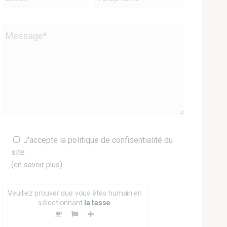
Veuillez
J'accepte la politique de confidentialité du
laisser
site
ce
(
)
en savoir plus
champ
vide.
Veuillez prouver que vous êtes humain en
sélectionnant
la tasse
.