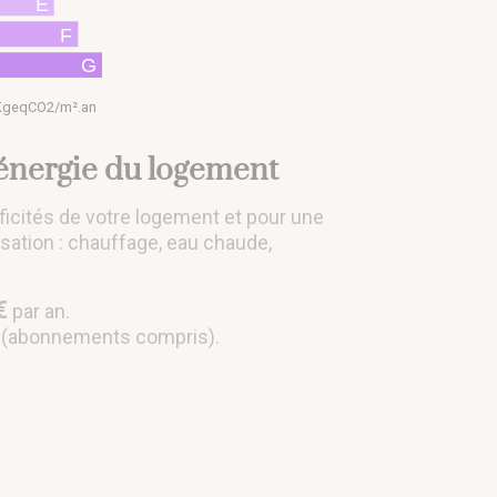
E
F
G
 KgeqCO2/m².an
'énergie du logement
ficités de votre logement et pour une
lisation : chauffage, eau chaude,
€
par an.
 (abonnements compris).