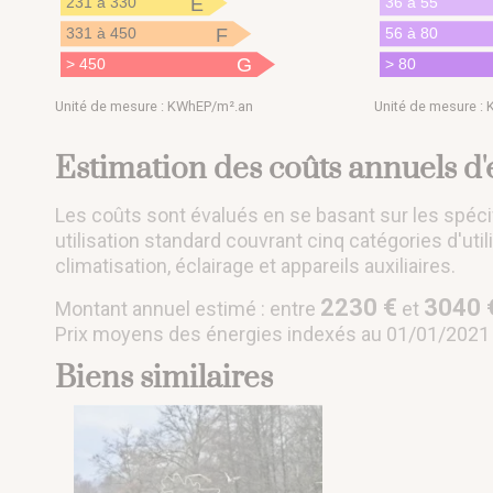
E
231 à 330
36 à 55
F
331 à 450
56 à 80
G
> 450
> 80
Unité de mesure : KWhEP/m².an
Unité de mesure :
Estimation des coûts annuels d
Les coûts sont évalués en se basant sur les spéci
utilisation standard couvrant cinq catégories d'uti
climatisation, éclairage et appareils auxiliaires.
2230 €
3040 
Montant annuel estimé : entre
et
Prix moyens des énergies indexés au 01/01/2021
Biens similaires