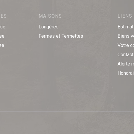
RES
MAISONS
LIENS
sse
Longères
Estimat
sse
Fermes et Fermettes
Biens 
se
Votre c
Contact
Alerte m
Honorai