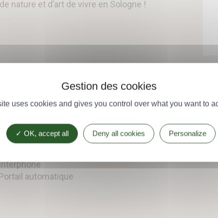
de nature et d’art de vivre en Sologne !
Composition
Mode de chauffage
site uses cookies and gives you control over what you want to ac
Cheminée
Gaz
Fuel
OK, accept all
Deny all cookies
Personalize
Prestations
Interphone
Portail automatique