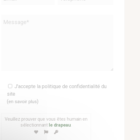
Veuillez
J'accepte la politique de confidentialité du
laisser
site
ce
(
)
en savoir plus
champ
vide.
Veuillez prouver que vous êtes humain en
sélectionnant
le drapeau
.