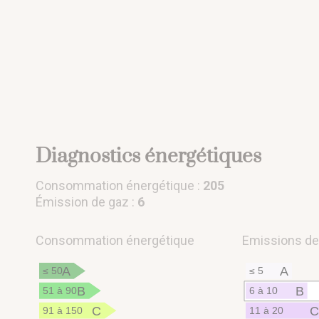
Diagnostics énergétiques
Consommation énergétique :
205
Émission de gaz :
6
Consommation énergétique
Emissions de 
A
A
≤ 50
≤ 5
B
B
51 à 90
6 à 10
C
91 à 150
11 à 20