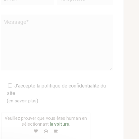
Veuillez
J'accepte la politique de confidentialité du
laisser
site
ce
(
)
en savoir plus
champ
vide.
Veuillez prouver que vous êtes humain en
sélectionnant
la voiture
.