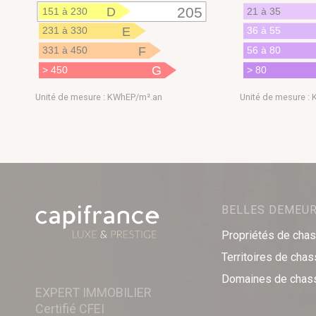
D
205
151 à 230
21 à 35
E
231 à 330
36 à 55
F
331 à 450
56 à 80
G
> 450
> 80
Unité de mesure : KWhEP/m².an
Unité de mesure :
BELLES DEMEU
Propriétés de cha
Territoires de cha
Domaines de chas
EXPERT IMMOBILIER
Certifié CFEI