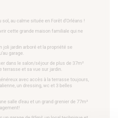
ol, au calme située en Forêt d’Orléans !
r cette grande maison familiale qui ne
 joli jardin arboré et la propriété se
’au garage.
ser dans le salon/séjour de plus de 37m²
 terrasse et sa vue sur jardin.
généreux avec accès à la terrasse toujours,
alienne, un dressing, wc et 3 belles
 une salle d’eau et un grand grenier de 77m²
énagement!
c un garage de 95m², un local technique et