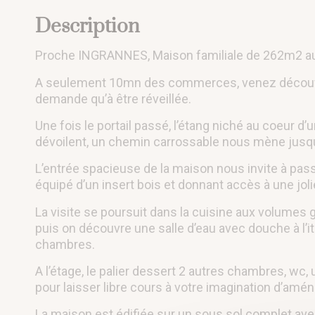
Description
Proche INGRANNES, Maison familiale de 262m2 au s
A seulement 10mn des commerces, venez découvri
demande qu’à être réveillée.
Une fois le portail passé, l’étang niché au coeur d’un
dévoilent, un chemin carrossable nous mène jusqu
L’entrée spacieuse de la maison nous invite à pas
équipé d’un insert bois et donnant accès à une jolie
La visite se poursuit dans la cuisine aux volumes 
puis on découvre une salle d’eau avec douche à l’it
chambres.
A l’étage, le palier dessert 2 autres chambres, wc,
pour laisser libre cours à votre imagination d’am
La maison est édifiée sur un sous sol complet ave