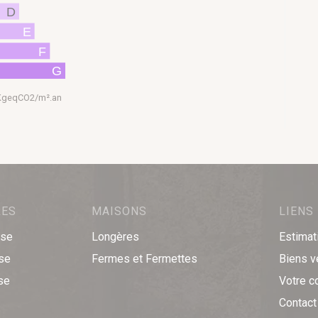
D
E
F
G
 KgeqCO2/m².an
RES
MAISONS
LIENS
sse
Longères
Estimat
sse
Fermes et Fermettes
Biens 
se
Votre c
Contact