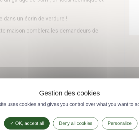
 dans un écrin de verdure !
ette maison comblera les demandeurs de
mercial Sylvain CAUQUIS 06 02 17 25 25 –
éf.769466)
site uses cookies and gives you control over what you want to ac
Composition
OK, accept all
Deny all cookies
Personalize
Nb de pièces 8