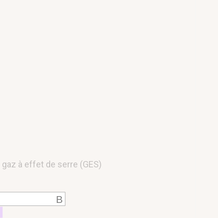
gaz à effet de serre (GES)
B
C