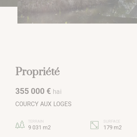
Propriété
355 000 €
hai
COURCY AUX LOGES
TERRAIN
SURFACE
9 031 m2
179 m2