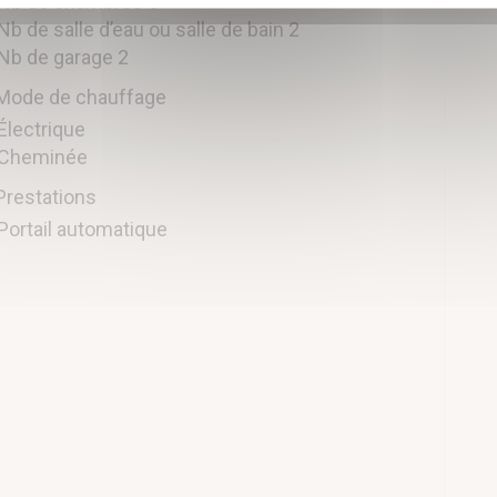
Nb de chambres 5
Nb de salle d’eau ou salle de bain 2
Nb de garage 2
Mode de chauffage
Électrique
Cheminée
Prestations
Portail automatique