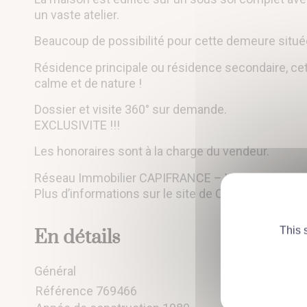
un vaste atelier.
Beaucoup de possibilité pour cette demeure située
Résidence principale ou résidence secondaire, c
calme et de nature !
Dossier et visite 360° sur demande.
EXCLUSIVITE !!!
Les honoraires sont à la charge du vendeur.
Réseau Immobilier CAPIFRANCE – Votre agent com
Plus d’informations sur le site de CAPIFRANCE (r
This 
En détails
Général
Référence
769466